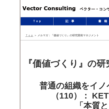
Ｔｏｐ
記 事
書 籍
Ｔｏｐ
＞ メルマガ：『価値づくり』の研究開発マネジメント
『価値づくり』の研究
普通の組織をイノ
（110）： KE
「本質と