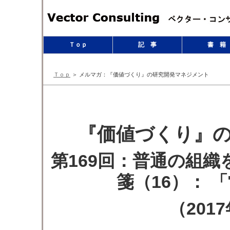
Ｔｏｐ
記 事
書 籍
Ｔｏｐ
＞ メルマガ：『価値づくり』の研究開発マネジメント
『価値づくり』
第169回：普通の組
箋（16）： 
（201